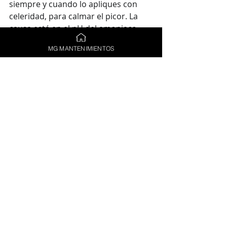
siempre y cuando lo apliques con 
celeridad, para calmar el picor. La 
causa está en el pH del amoniaco, 
que neutraliza el ácido veneno del 
MG MANTENIMIENTOS
mosquito.
La pasta de dientes y el vinagre
también pueden ayudar. La primera, 
posee mentol que va aliviar la 
sensación de picor y las molestias; el 
vinagre además de reducir el 
escozor, posee propiedades 
antibacterianas.