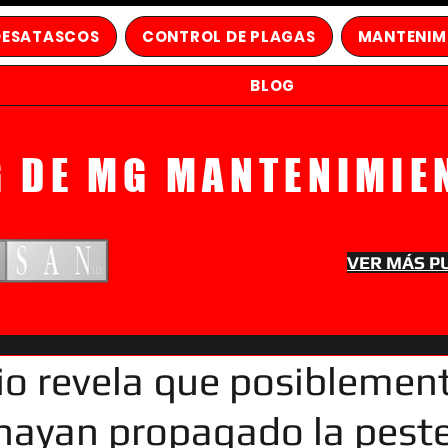
DESATASCOS
CONTROL DE PLAGAS
MANTENIM
BLOG
G DE MG MANTENIMIE
VER MÁS P
io revela que posiblement
 hayan propagado la pest