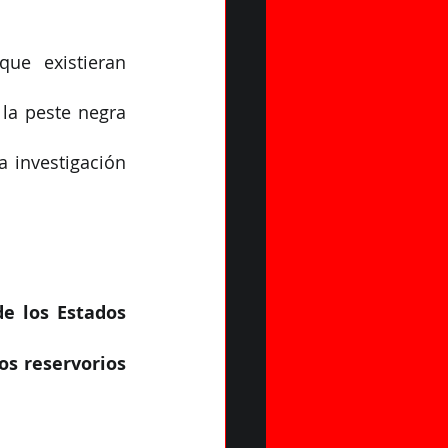
ue existieran 
la peste negra 
 investigación 
e los Estados 
os reservorios 