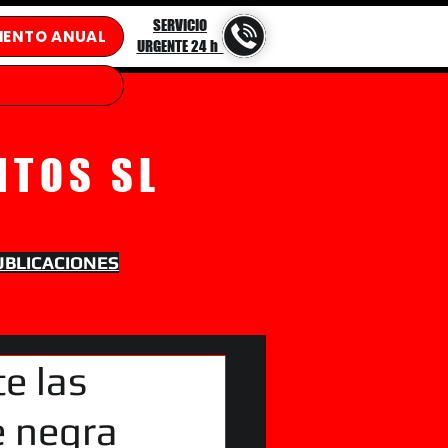
SERVICIO
IENTO ANUAL
URGENTE 24 h
NTOS SL
UBLICACIONES
e las
e negra