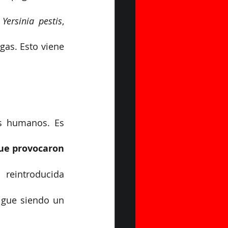
 
Yersinia pestis
, 
as. Esto viene 
s humanos. Es 
ue provocaron 
reintroducida 
igue siendo un 