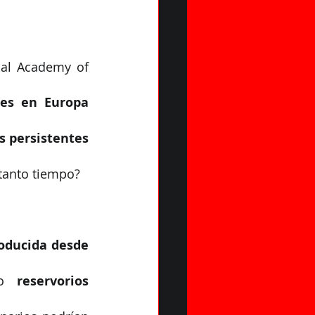
nal Academy of 
es en Europa 
 persistentes 
tanto tiempo?
oducida desde 
do 
reservorios 