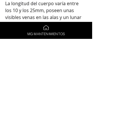
La longitud del cuerpo varía entre 
los 10 y los 25mm, poseen unas 
visibles venas en las alas y un lunar 
característico en el mesotórax. 
MG MANTENIMIENTOS
Dependiendo de cada grupo, estos 
presentan tipos de nidos muy 
variados, hechos con materia 
vegetal, barrio fino o piedra 
ubicados en ambientes rurales y los 
techos de las casas. 
5. Avispas Alfareras
También llamados eumeninos. Este 
grupo está compuesto por más de 
200 géneros distintos de avispas, de 
naturaleza solitaria.