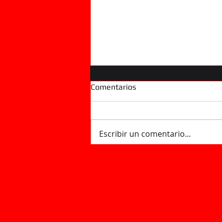
Comentarios
Escribir un comentario...
¿Por qué silban las tuberías?