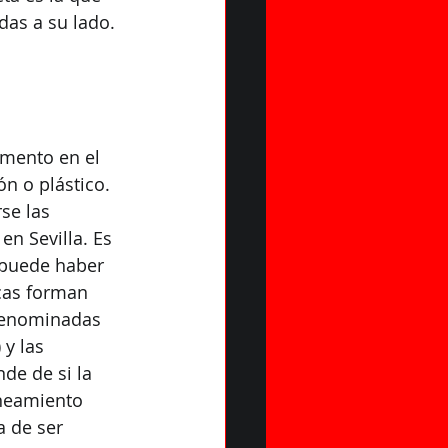
das a su lado. 
emento en el 
n o plástico. 
se las 
n Sevilla. Es 
 puede haber 
cas forman 
 denominadas 
 y las 
de de si la 
aneamiento 
 de ser 