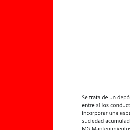
CLIENTES QUE CONFIAN EN NUESTR
LL
Se trata de un depó
entre sí los conduc
incorporar una espe
suciedad acumulada 
MG Mantenimientos 