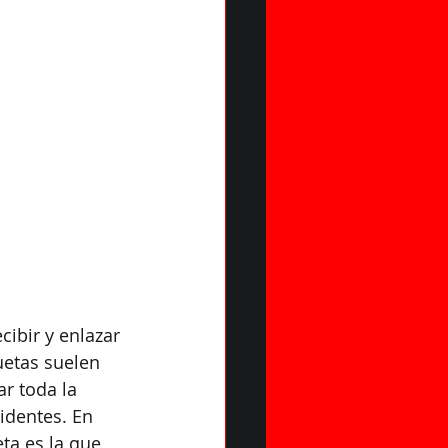
MISO
ibir y enlazar 
uetas suelen 
r toda la 
identes. En 
ta es la que 