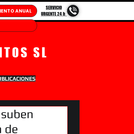
SERVICIO
IENTO ANUAL
URGENTE 24 h
NTOS SL
UBLICACIONES
 suben
a de