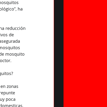
mosquitos 
lógico”, ha 
na reducción 
ivos de 
 asegurada 
 mosquitos 
 de mosquito 
octor.
quitos?
 en zonas 
repunte 
uy poca 
domesticas, 