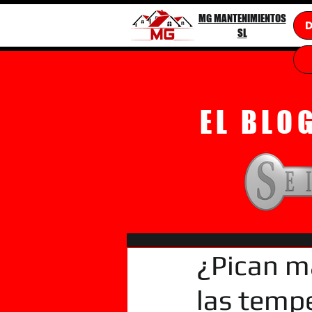
MG MANTENIMIENTOS
SL
EL BLO
¿Pican m
las tempe