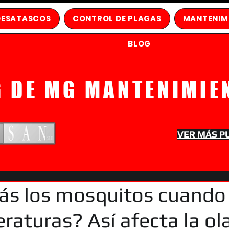
DESATASCOS
CONTROL DE PLAGAS
MANTENIM
BLOG
G DE MG MANTENIMIE
VER MÁS P
ás los mosquitos cuando
raturas? Así afecta la ol