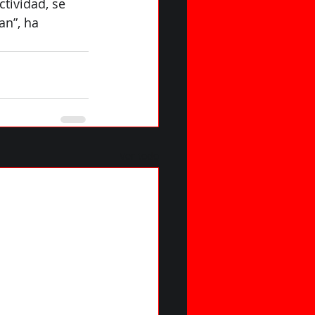
tividad, se 
n”, ha 
Ver todo