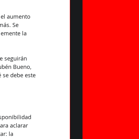
i el aumento 
más. Se 
lemente la 
e seguirán 
Rubén Bueno, 
é se debe este 
sponibilidad 
ra aclarar 
r: la 