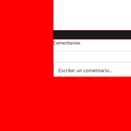
Comentarios
Escribir un comentario...
Las empresas de control de
plagas alertan sobre la
llegada de cucarachas más
grandes por el calor: "Los
avisos en Sevilla han subido
un 60%"