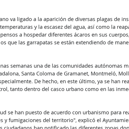
ano va ligado a la aparición de diversas plagas de ins
s temperaturas y la escasez del agua, así como la reap
opensos a hospedar diferentes ácaros en sus cuerpos
 los que las garrapatas se están extendiendo de mane
unas semanas una de las comunidades autónomas má
dalona, Santa Coloma de Gramanet, Montmeló, Mollet
especialmente. De hecho, en este último, ya se han rea
rol, tanto dentro del casco urbano como en las inme
lud se han puesto de acuerdo con urbanismo para real
s y fumigaciones del territorio", explicó el Ayuntamie
s ciudadanos han notificado las diferentes zonas do