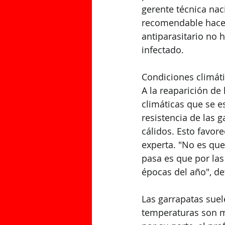
gerente técnica nac
recomendable hacer 
antiparasitario no 
infectado.
Condiciones climát
A la reaparición de
climáticas que se e
resistencia de las g
cálidos. Esto favor
experta. "No es que
pasa es que por las
épocas del año", det
Las garrapatas sue
temperaturas son má