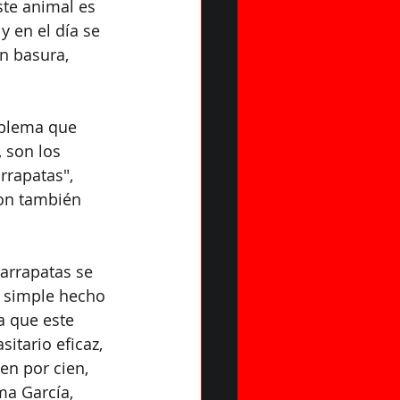
ste animal es 
 en el día se 
n basura, 
oblema que 
 son los 
rapatas", 
son también 
arrapatas se 
l simple hecho 
a que este 
itario eficaz, 
en por cien, 
ma García, 