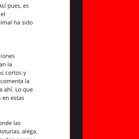
sí pues, es 
el 
nimal ha sido 
ciones 
an la 
s cortos y 
 comenta la 
a ahí. Lo que 
 en estas 
onde las 
turias, alega, 