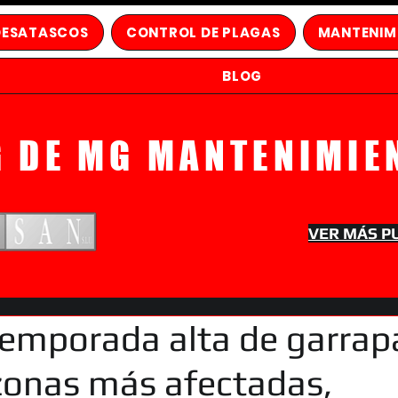
DESATASCOS
CONTROL DE PLAGAS
MANTENIM
BLOG
G DE MG MANTENIMIE
VER MÁS P
 temporada alta de garrap
zonas más afectadas,