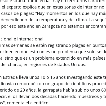
fesor Estrada. También las hay en territorios caracter
 el experto explica que en estas zonas de interior no 
 casos de plagas: "Hay momentos en los que hay más
 dependiendo de la temperatura y del clima. La sequ
 por eso este año en Zaragoza no estamos encontran
cional e internacional
imas semanas se estén registrando plagas en puntos 
inciden en que esto no es un problema que solo se d
la, sino que es un problema extendido en más países
o del charco, en regiones de Estados Unidos.
n Estrada lleva unos 10 o 15 años investigando este t
dinavia comprobé con un grupo de científicos proced
eriodo de 20 años, la garrapata había subido unos 60
decir, ellos llevan dos décadas haciendo muestreos y t
s", comenta el científico.