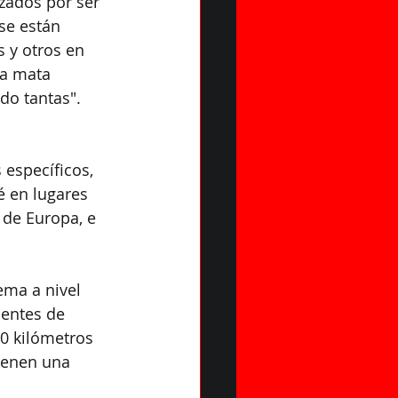
izados por ser 
se están 
 y otros en 
ía mata 
do tantas".
específicos, 
é en lugares 
 de Europa, e 
ema a nivel 
entes de 
0 kilómetros 
ienen una 