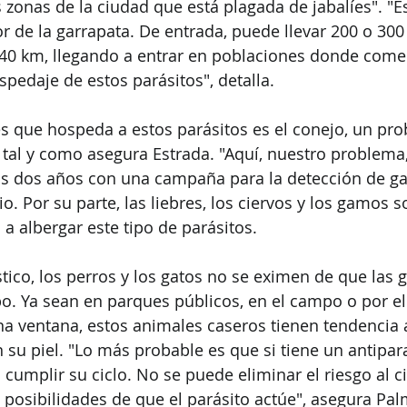
s zonas de la ciudad que está plagada de jabalíes". "E
de la garrapata. De entrada, puede llevar 200 o 300 y
0 km, llegando a entrar en poblaciones donde come
ospedaje de estos parásitos", detalla.
s que hospeda a estos parásitos es el conejo, un pr
 tal y como asegura Estrada. "Aquí, nuestro problema,
os dos años con una campaña para la detección de gar
o. Por su parte, las liebres, los ciervos y los gamos 
a albergar este tipo de parásitos. 
ico, los perros y los gatos no se eximen de que las g
o. Ya sean en parques públicos, en el campo o por e
na ventana, estos animales caseros tienen tendencia 
 su piel. "Lo más probable es que si tiene un antiparas
 cumplir su ciclo. No se puede eliminar el riesgo al ci
 posibilidades de que el parásito actúe", asegura Pal