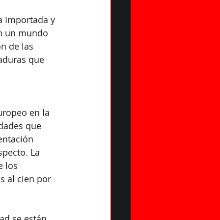
a Importada y 
 en un mundo 
n de las 
aduras que 
uropeo en la 
edades que 
entación 
specto. La 
 los 
 al cien por 
ad se están 