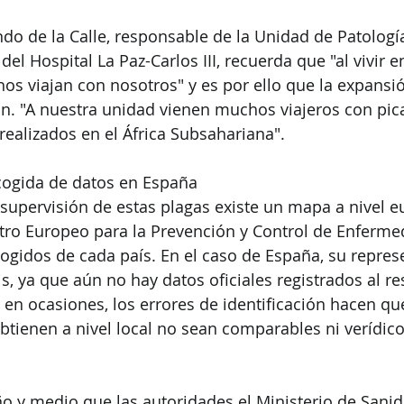
ndo de la Calle, responsable de la Unidad de Patologí
del Hospital La Paz-Carlos III, recuerda que "al vivir
hos viajan con nosotros" y es por ello que la expansió
n. "A nuestra unidad vienen muchos viajeros con pic
 realizados en el África Subsahariana".
ecogida de datos en España
y supervisión de estas plagas existe un mapa a nivel e
tro Europeo para la Prevención y Control de Enferm
cogidos de cada país. En el caso de España, su repres
s, ya que aún no hay datos oficiales registrados al re
 en ocasiones, los errores de identificación hacen que
btienen a nivel local no sean comparables ni verídicos
o y medio que las autoridades el Ministerio de Sanid