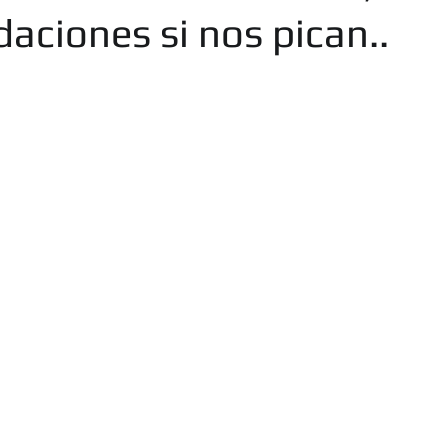
OS SERVICIOS
aciones si nos pican..
AMANOS SIN COMPRO