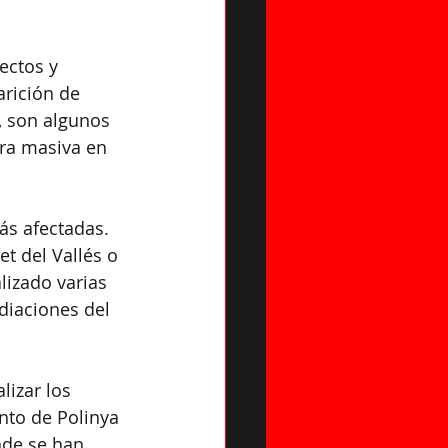
ectos y 
arición de 
, son algunos 
ra masiva en 
s afectadas. 
 del Vallés o 
lizado varias 
diaciones del 
izar los 
nto de Polinya 
nde se han 