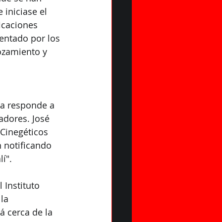
iniciase el 
icaciones 
entado por los 
ozamiento y 
ña responde a 
adores. José 
 Cinegéticos 
 notificando 
í". 
 Instituto 
la 
á cerca de la 