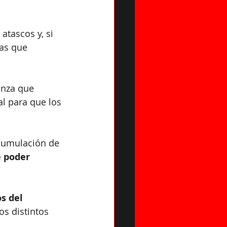
tascos y, si 
as que 
anza que 
l para que los 
cumulación de 
 poder 
s del 
s distintos 