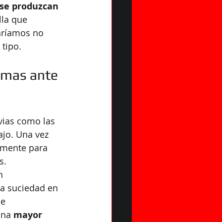
e se produzcan
lla que 
aríamos no 
 tipo.
emas ante 
vias como las 
jo. Una vez 
amente para 
s.
n 
la suciedad en 
e 
una
 mayor 