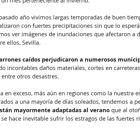
 un mes perteneciente al invierno.
l pasado año vivimos largas temporadas de buen tiem
alizaron con fuertes precipitaciones sin que lo espe
mos ver imágenes de inundaciones que afectaron a di
e ellos, Sevilla.
parrones caídos perjudicaron a numerosos munici
o incontables daños materiales, cortes en carreteras
 entre otros desastres. 
ua en exceso, más aún en regiones como la nuestra en
dos a una mayoría de días soleados, tendemos a p
están mayormente adaptadas al verano
 que al otoñ
 se hace inevitable sufrir los estragos de las fuertes 