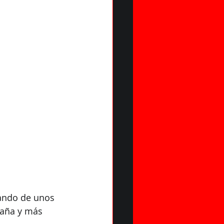
MISO
ando de unos 
paña y más 