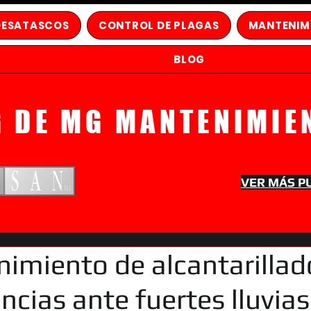
DESATASCOS
CONTROL DE PLAGAS
MANTENIM
BLOG
G DE MG MANTENIMIE
VER MÁS P
imiento de alcantarillad
cias ante fuertes lluvias