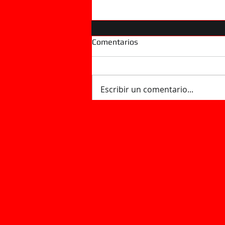
Comentarios
Escribir un comentario...
Las empresas de control de
plagas alertan sobre la
llegada de cucarachas más
grandes por el calor: "Los
avisos en Sevilla han subido
un 60%"