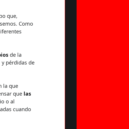
po que, 
rásemos. Como 
ferentes 
pios
 de la 
 y pérdidas de 
 la que 
ensar que
 las 
o o al 
riadas cuando 