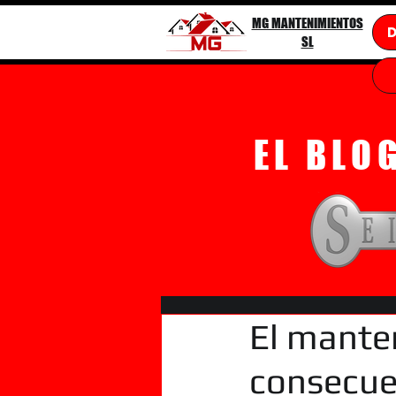
MG MANTENIMIENTOS
SL
EL BLO
El manten
consecuen