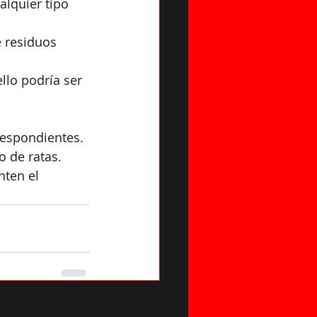
lquier tipo 
e residuos 
lo podría ser 
respondientes.
o de ratas.
nten el 
Ver todo