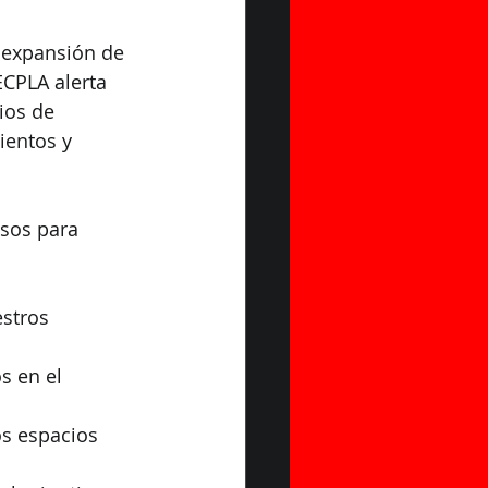
 expansión de 
CPLA alerta 
ios de 
ientos y 
sos para 
stros 
s en el 
s espacios 