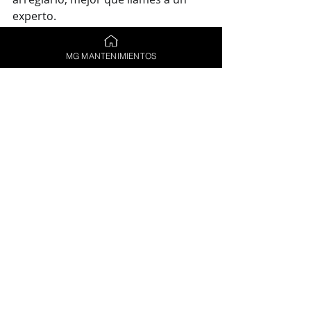
experto.
Realiza un mantenimiento cada año. 
Así previenes posibles averías.
MG MANTENIMIENTOS
Entradas recientes
Ver todo