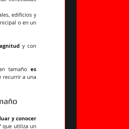
s, edificios y 
icipal o en un 
agnitud
 y con 
ran tamaño 
es 
, pues tendremos que recurrir a una 
amaño
uar y conocer 
V
 que utiliza un 