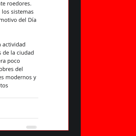
te roedores. 
 los sistemas 
motivo del Día 
 actividad 
s de la ciudad 
era poco 
obres del 
es modernos y 
itos 