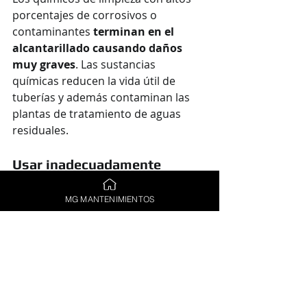
porcentajes de corrosivos o 
contaminantes 
terminan en el 
alcantarillado causando daños 
muy graves
. Las sustancias 
químicas reducen la vida útil de 
tuberías y además contaminan las 
plantas de tratamiento de aguas 
residuales.
Usar inadecuadamente 
pistolas de alta presión
MG MANTENIMIENTOS
Usando una presión inadecuada 
podemos arrancar restos de 
pintura, esmaltes, piedras y 
materiales de construcción que 
serán arrastrados hacia la 
alcantarilla. 
Estos materiales se 